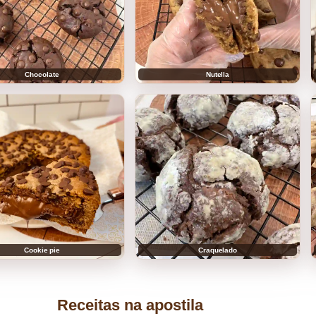
Chocolate
Nutella
Cookie pie
Craquelado
Receitas na apostila