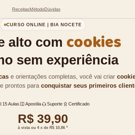
Receitas
Método
Dúvidas
CURSO ONLINE | BIA NOCETE
cookies
e alto com
o sem experiência
icas
e orientações completas, você vai criar
cooki
e prontos para
conquistar seus primeiros clien
15 Aulas
Apostila
Suporte
Certificado
R$ 39,90
à vista ou 4 x de R$ 10,86 *