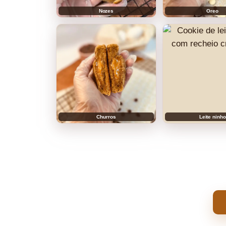
Nozes
Oreo
Churros
Leite ninho