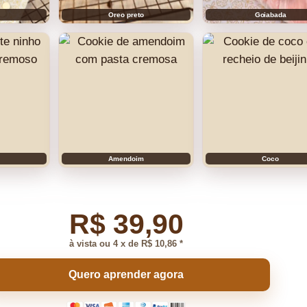
Oreo preto
Goiabada
Amendoim
Coco
R$ 39,90
à vista ou 4 x de R$ 10,86 *
Quero aprender agora