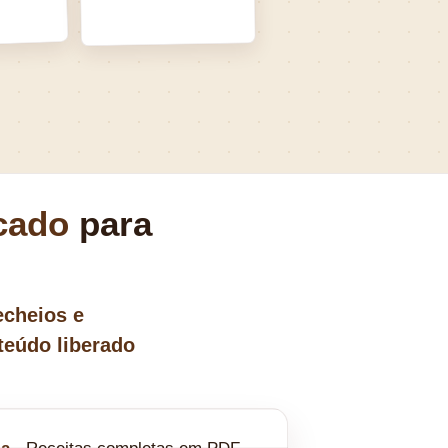
icado
para
echeios e
teúdo liberado