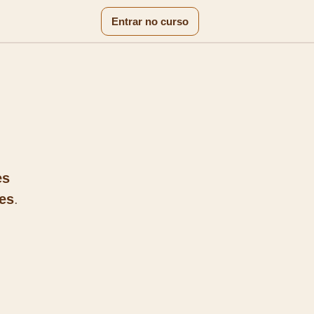
Entrar no curso
es
tes
.