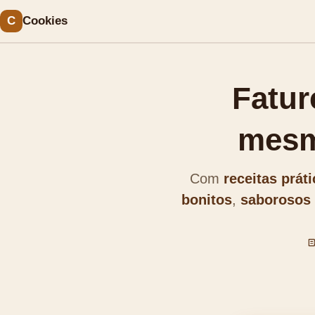
C
Cookies
Fatur
mesm
Com
receitas prát
bonitos
,
saborosos