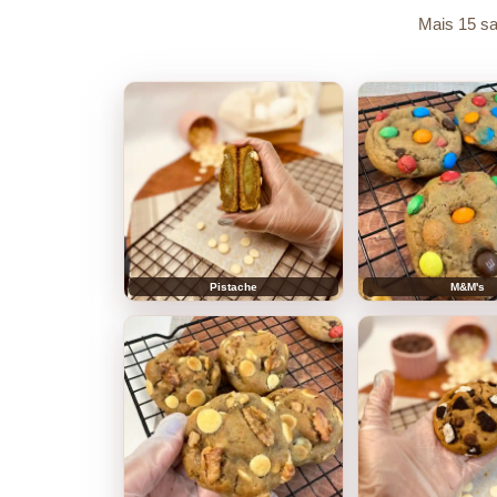
Mais 15 sa
Pistache
M&M's