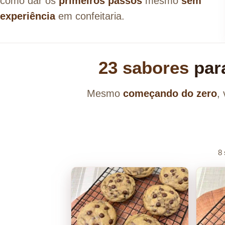
como dar os
primeiros passos
mesmo
sem
experiência
em confeitaria.
23 sabores
par
Mesmo
começando do zero
,
8 