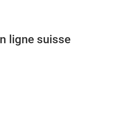
n ligne suisse